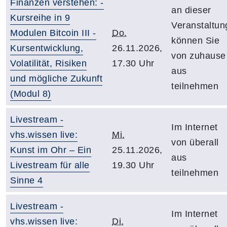
Finanzen verstehen: -
an dieser
Kursreihe in 9
Veranstaltun
Modulen Bitcoin III -
Do.
können Sie
Kursentwicklung,
26.11.2026,
von zuhause
Volatilität, Risiken
17.30 Uhr
aus
und mögliche Zukunft
teilnehmen
(Modul 8)
Livestream -
Im Internet
vhs.wissen live:
Mi.
von überall
Kunst im Ohr – Ein
25.11.2026,
aus
Livestream für alle
19.30 Uhr
teilnehmen
Sinne 4
Livestream -
Im Internet
vhs.wissen live:
Di.