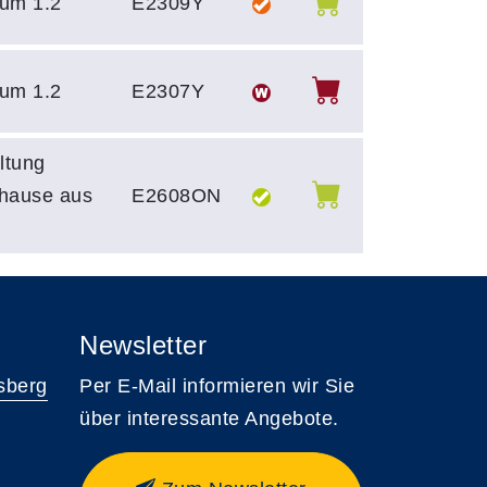
um 1.2
E2309Y
um 1.2
E2307Y
ltung
uhause aus
E2608ON
Newsletter
sberg
Per E-Mail informieren wir Sie
über interessante Angebote.