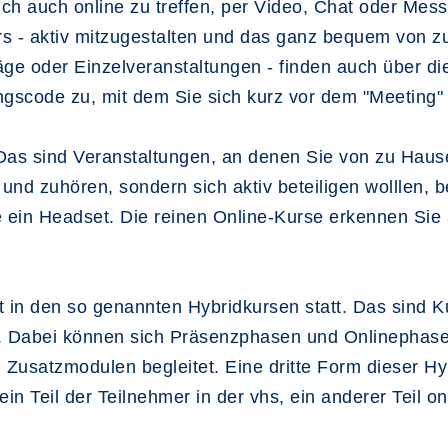
ch auch online zu treffen, per Video, Chat oder Me
rs - aktiv mitzugestalten und das ganz bequem von 
ge oder Einzelveranstaltungen - finden auch über die
scode zu, mit dem Sie sich kurz vor dem "Meeting"
. Das sind Veranstaltungen, an denen Sie von zu Hau
nd zuhören, sondern sich aktiv beteiligen wolllen, b
e ein Headset. Die reinen Online-Kurse erkennen Si
t in den so genannten Hybridkursen statt. Das sind K
en. Dabei können sich Präsenzphasen und Onlinephase
n Zusatzmodulen begleitet. Eine dritte Form dieser H
n Teil der Teilnehmer in der vhs, ein anderer Teil o