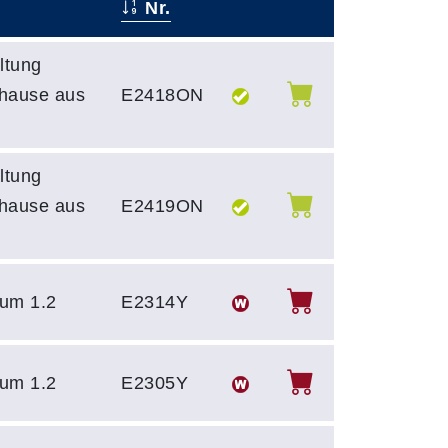
Nr.
–
–
ltung
uhause aus
E2418ON
ltung
uhause aus
E2419ON
um 1.2
E2314Y
um 1.2
E2305Y