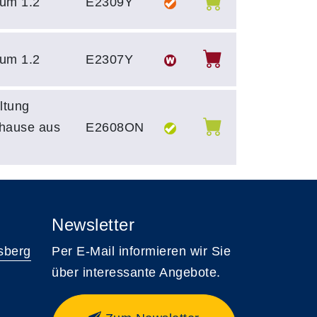
um 1.2
E2309Y
um 1.2
E2307Y
ltung
uhause aus
E2608ON
Newsletter
sberg
Per E-Mail informieren wir Sie
über interessante Angebote.