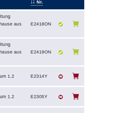
Nr.
–
–
ltung
uhause aus
E2418ON
ltung
uhause aus
E2419ON
um 1.2
E2314Y
um 1.2
E2305Y