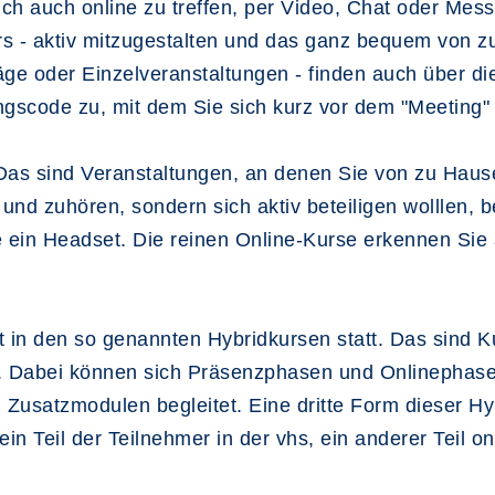
ch auch online zu treffen, per Video, Chat oder Me
rs - aktiv mitzugestalten und das ganz bequem von 
ge oder Einzelveranstaltungen - finden auch über die
scode zu, mit dem Sie sich kurz vor dem "Meeting"
. Das sind Veranstaltungen, an denen Sie von zu Hau
nd zuhören, sondern sich aktiv beteiligen wolllen, b
e ein Headset. Die reinen Online-Kurse erkennen Si
t in den so genannten Hybridkursen statt. Das sind K
en. Dabei können sich Präsenzphasen und Onlinephase
n Zusatzmodulen begleitet. Eine dritte Form dieser H
n Teil der Teilnehmer in der vhs, ein anderer Teil o