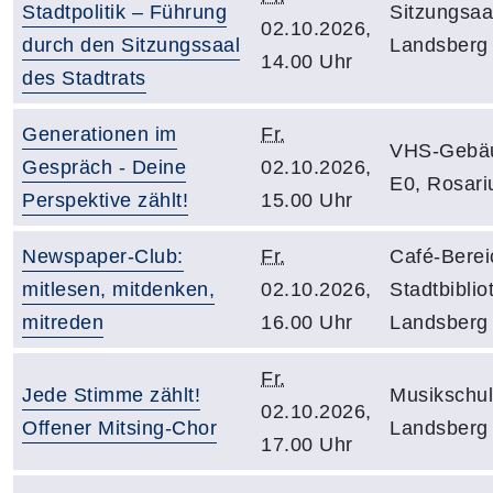
Stadtpolitik – Führung
Sitzungsaa
02.10.2026,
durch den Sitzungssaal
Landsberg
14.00 Uhr
des Stadtrats
Generationen im
Fr.
VHS-Gebä
Gespräch - Deine
02.10.2026,
E0, Rosar
Perspektive zählt!
15.00 Uhr
Newspaper-Club:
Fr.
Café-Berei
mitlesen, mitdenken,
02.10.2026,
Stadtbiblio
mitreden
16.00 Uhr
Landsberg
Fr.
Jede Stimme zählt!
Musikschu
02.10.2026,
Offener Mitsing-Chor
Landsberg
17.00 Uhr