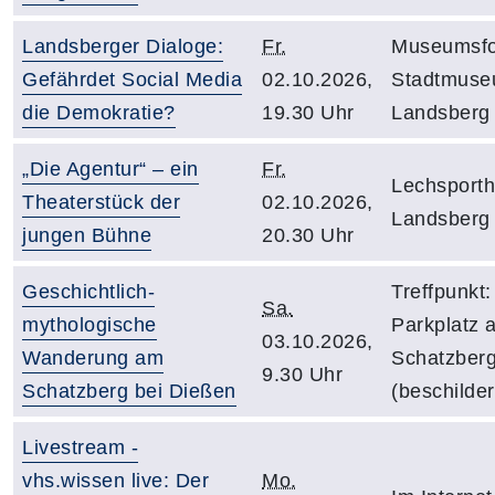
Landsberger Dialoge:
Fr.
Museumsfo
Gefährdet Social Media
02.10.2026,
Stadtmus
die Demokratie?
19.30 Uhr
Landsberg
„Die Agentur“ – ein
Fr.
Lechsporth
Theaterstück der
02.10.2026,
Landsberg
jungen Bühne
20.30 Uhr
Geschichtlich-
Treffpunkt
Sa.
mythologische
Parkplatz 
03.10.2026,
Wanderung am
Schatzber
9.30 Uhr
Schatzberg bei Dießen
(beschilder
Livestream -
vhs.wissen live: Der
Mo.