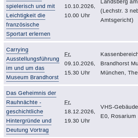
Landsberg am
spielerisch und mit
10.10.2026,
(Lechstr. 3 ne
Leichtigkeit die
10.00 Uhr
Amtsgericht)
französische
Sportart erlernen
Carrying
Fr.
Kassenbereic
Ausstellungsführung
09.10.2026,
Brandhorst M
im und um das
15.30 Uhr
München, The
Museum Brandhorst
Das Geheimnis der
Rauhnächte -
Fr.
VHS-Gebäude
geschichtliche
18.12.2026,
E0, Rosarium
Hintergründe und
19.30 Uhr
Deutung Vortrag