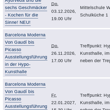
Ayurveda und die
Do.
sechs Geschmäcker
Mittelschule W
03.12.2026,
- Kochen für die
Schulküche 1
19.00 Uhr
Sinne! NEU!
Barcelona Moderna
Von Gaudí bis
Do.
Treffpunkt: H
Picasso
26.11.2026,
Kunsthalle, im
Ausstellungsführung
17.00 Uhr
neben der Tr
in der Hypo-
Kunsthalle
Barcelona Moderna
Von Gaudí bis
Fr.
Treffpunkt: H
Picasso
22.01.2027,
Kunsthalle, im
Ausstellungsführung
15.30 Uhr
neben der Tr