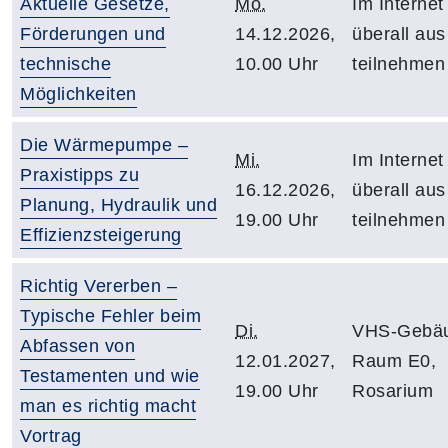
Aktuelle Gesetze,
Mo.
Im Internet
Förderungen und
14.12.2026,
überall aus
technische
10.00 Uhr
teilnehmen
Möglichkeiten
Die Wärmepumpe –
Mi.
Im Internet
Praxistipps zu
16.12.2026,
überall aus
Planung, Hydraulik und
19.00 Uhr
teilnehmen
Effizienzsteigerung
Richtig Vererben –
Typische Fehler beim
Di.
VHS-Gebäu
Abfassen von
12.01.2027,
Raum E0,
Testamenten und wie
19.00 Uhr
Rosarium
man es richtig macht
Vortrag