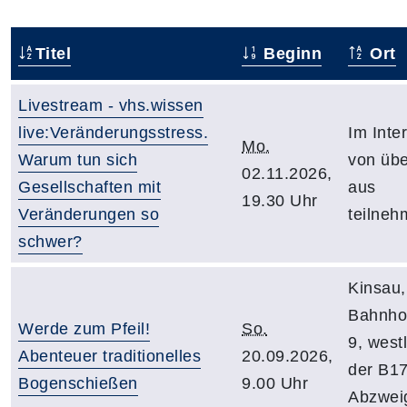
Titel
Beginn
Ort
Livestream - vhs.wissen
live:Veränderungsstress.
Im Inte
Mo.
Warum tun sich
von übe
02.11.2026,
Gesellschaften mit
aus
19.30 Uhr
Veränderungen so
teilne
schwer?
Kinsau,
Bahnhof
Werde zum Pfeil!
So.
9, west
Abenteuer traditionelles
20.09.2026,
der B17
Bogenschießen
9.00 Uhr
Abzwei