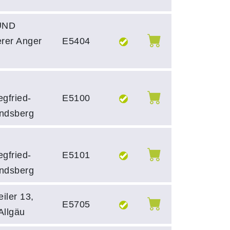
BUND
erer Anger
E5404
gfried-
E5100
andsberg
gfried-
E5101
andsberg
iler 13,
E5705
Allgäu