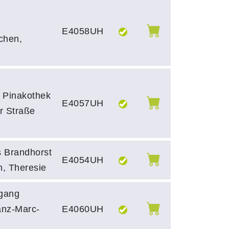
E4058UH
chen,
 Pinakothek
E4057UH
r Straße
 Brandhorst
E4054UH
, Theresie
ngang
anz-Marc-
E4060UH