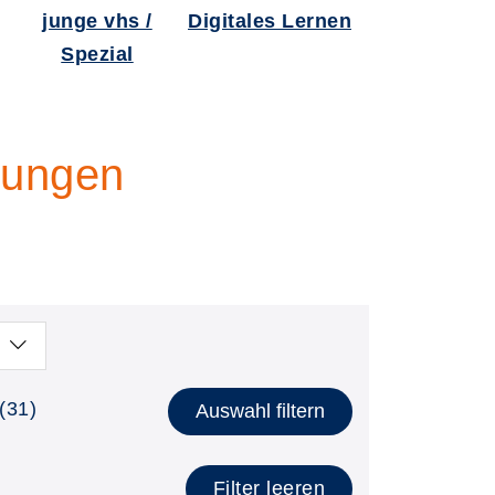
junge vhs /
Digitales Lernen
Spezial
rungen
(31)
Auswahl filtern
Filter leeren