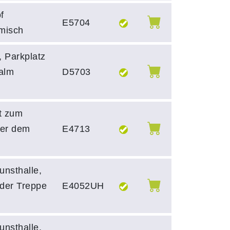
f
E5704
misch
, Parkplatz
alm
D5703
rt zum
ber dem
E4713
unsthalle,
 der Treppe
E4052UH
unsthalle,