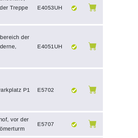
 der Treppe
E4053UH
bereich der
derne,
E4051UH
Parkplatz P1
E5702
hof, vor der
E5707
Römerturm