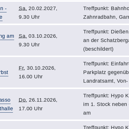
n -
Sa.
20.02.2027,
Treffpunkt: Bahnho
e
9.30 Uhr
Zahnradbahn, Gar
Treffpunkt: Dießen
ung am
Sa.
03.10.2026,
an der Schatzberg
9.30 Uhr
(beschildert)
Treffpunkt: Einfah
Fr.
30.10.2026,
rbst
Parkplatz gegenü
16.00 Uhr
Landratsamt, Von-
Treffpunkt: Hypo K
asso
Do.
26.11.2026,
im 1. Stock neben
thalle
17.00 Uhr
am
Treffpunkt: Hypo K