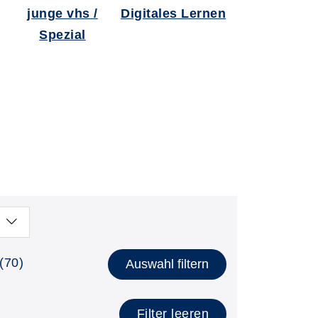
junge vhs /
Digitales Lernen
Spezial
(70)
Auswahl filtern
Filter leeren