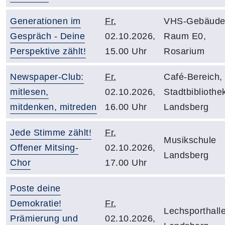
Generationen im
Fr.
VHS-Gebäude
Gespräch - Deine
02.10.2026,
Raum E0,
Perspektive zählt!
15.00 Uhr
Rosarium
Newspaper-Club:
Fr.
Café-Bereich,
mitlesen,
02.10.2026,
Stadtbibliothe
mitdenken, mitreden
16.00 Uhr
Landsberg
Jede Stimme zählt!
Fr.
Musikschule
Offener Mitsing-
02.10.2026,
Landsberg
Chor
17.00 Uhr
Poste deine
Demokratie!
Fr.
Lechsporthall
Prämierung und
02.10.2026,