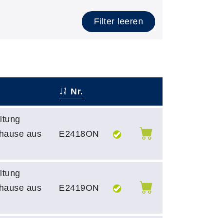
Filter leeren
Nr.
–
–
ltung
uhause aus
E2418ON
ltung
uhause aus
E2419ON