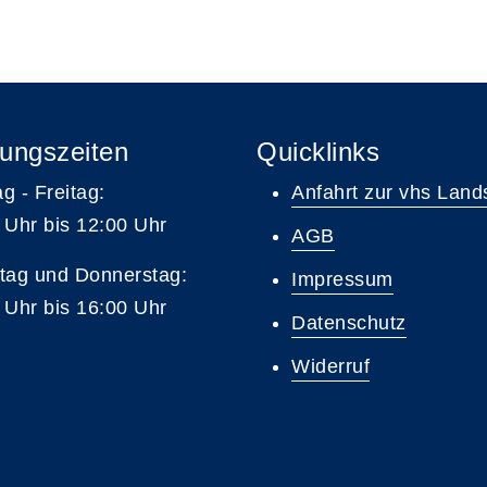
ungszeiten
Quicklinks
g - Freitag:
Anfahrt zur vhs Land
 Uhr bis 12:00 Uhr
AGB
tag und Donnerstag:
Impressum
 Uhr bis 16:00 Uhr
Datenschutz
Widerruf