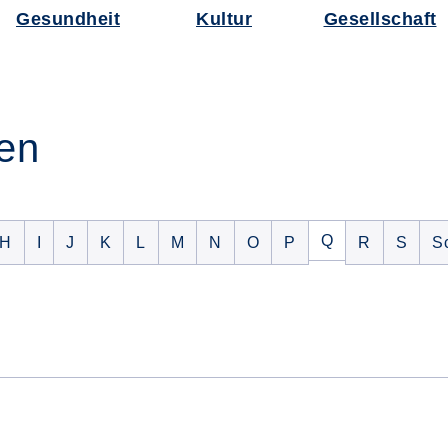
Gesundheit
Kultur
Gesellschaft
en
Es gibt keine D
Q
gsbuchstaben auflisten:
Anfangsbuchstaben auflisten:
dem Anfangsbuchstaben auflisten:
olgendem Anfangsbuchstaben auflisten:
mit folgendem Anfangsbuchstaben auflisten:
ten mit folgendem Anfangsbuchstaben auflisten:
Dozenten mit folgendem Anfangsbuchstaben auflisten:
Nur Dozenten mit folgendem Anfangsbuchstaben auflisten:
Nur Dozenten mit folgendem Anfangsbuchstaben auflis
Nur Dozenten mit folgendem Anfangsbuchstaben au
Nur Dozenten mit folgendem Anfangsbuchstabe
Nur Dozenten mit folgendem Anfangsbuch
Nur Dozenten mit folgendem Anfangs
Nur Dozenten mit folgendem An
Nur Dozenten mit folgende
Nur Dozenten mit fol
Nur Dozente
Nur Do
Nu
H
I
J
K
L
M
N
O
P
R
S
S