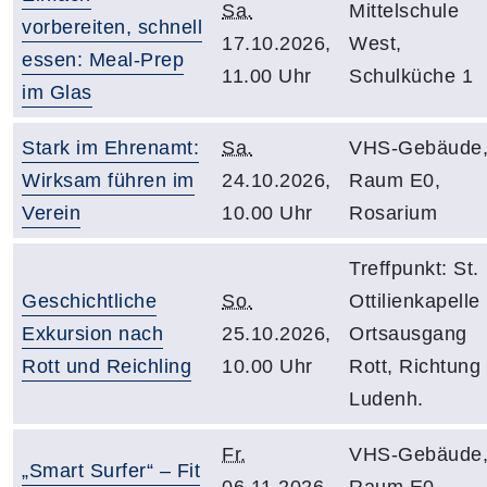
Sa.
Mittelschule
vorbereiten, schnell
17.10.2026,
West,
essen: Meal-Prep
11.00 Uhr
Schulküche 1
im Glas
Stark im Ehrenamt:
Sa.
VHS-Gebäude
Wirksam führen im
24.10.2026,
Raum E0,
Verein
10.00 Uhr
Rosarium
Treffpunkt: St.
Geschichtliche
So.
Ottilienkapelle
Exkursion nach
25.10.2026,
Ortsausgang
Rott und Reichling
10.00 Uhr
Rott, Richtung
Ludenh.
Fr.
VHS-Gebäude
„Smart Surfer“ – Fit
06.11.2026,
Raum E0,