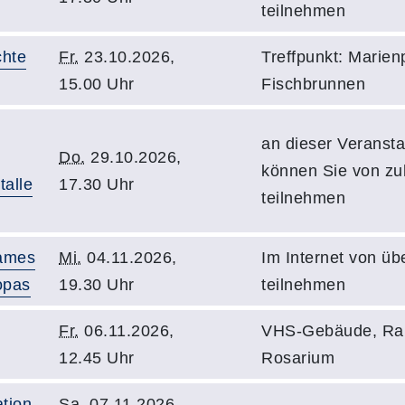
teilnehmen
chte
Fr.
23.10.2026,
Treffpunkt: Marien
15.00 Uhr
Fischbrunnen
an dieser Veransta
Do.
29.10.2026,
können Sie von z
alle
17.30 Uhr
teilnehmen
sames
Mi.
04.11.2026,
Im Internet von üb
opas
19.30 Uhr
teilnehmen
Fr.
06.11.2026,
VHS-Gebäude, Ra
12.45 Uhr
Rosarium
tion
Sa.
07.11.2026,