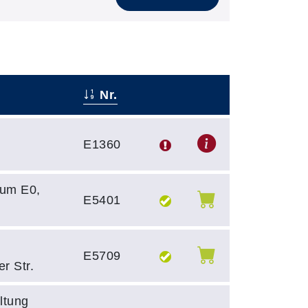
Nr.
–
–
E1360
um E0,
E5401
E5709
er Str.
ltung