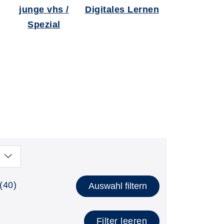
junge vhs /
Digitales Lernen
Spezial
(40)
Auswahl filtern
Filter leeren