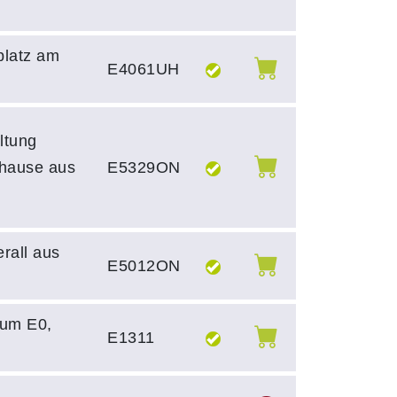
platz am
E4061UH
ltung
uhause aus
E5329ON
erall aus
E5012ON
um E0,
E1311