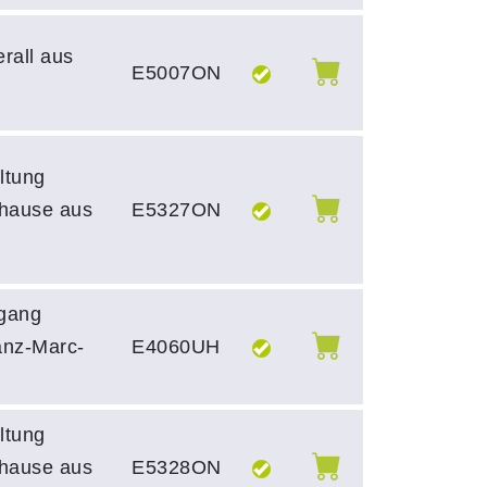
erall aus
E5007ON
ltung
uhause aus
E5327ON
ngang
anz-Marc-
E4060UH
ltung
uhause aus
E5328ON