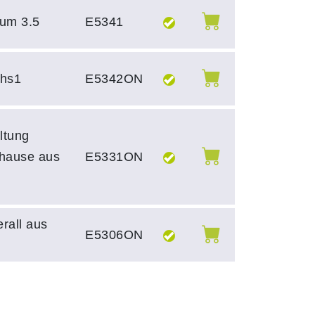
um 3.5
E5341
vhs1
E5342ON
ltung
uhause aus
E5331ON
erall aus
E5306ON