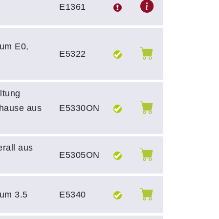
E1361
um E0,
E5322
ltung
uhause aus
E5330ON
erall aus
E5305ON
um 3.5
E5340