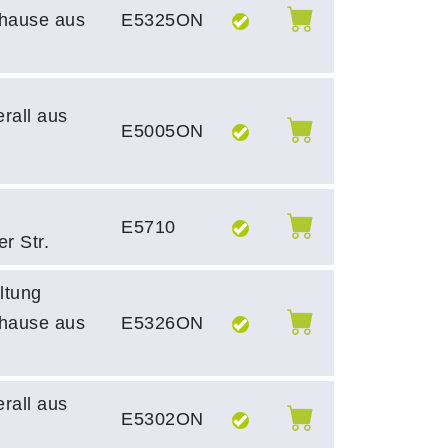
uhause aus
E5325ON
erall aus
E5005ON
E5710
er Str.
ltung
uhause aus
E5326ON
erall aus
E5302ON