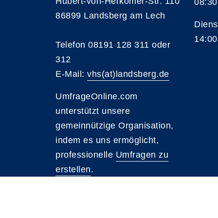
Hubert-von-Herkomer-Str. 110
08:30
86899 Landsberg am Lech
Diens
14:00
Telefon 08191 128 311 oder
312
E-Mail:
vhs(at)landsberg.de
UmfrageOnline.com
unterstützt unsere
gemeinnützige Organisation,
indem es uns ermöglicht,
professionelle
Umfragen zu
erstellen
.
A
Kontrast
Schriftgröße
A