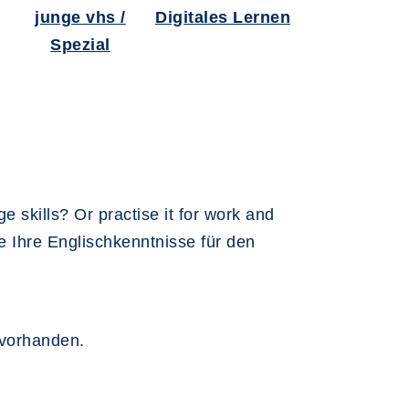
junge vhs /
Digitales Lernen
Spezial
 skills? Or practise it for work and
ie Ihre Englischkenntnisse für den
 vorhanden.