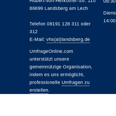
Hubert-von-Herkomer-Str. 110
08:30
86899 Landsberg am Lech
Diens
14:00
Telefon 08191 128 311 oder
312
E-Mail:
vhs(at)landsberg.de
UmfrageOnline.com
unterstützt unsere
gemeinnützige Organisation,
indem es uns ermöglicht,
professionelle
Umfragen zu
erstellen
.
A
Kontrast
Schriftgröße
A