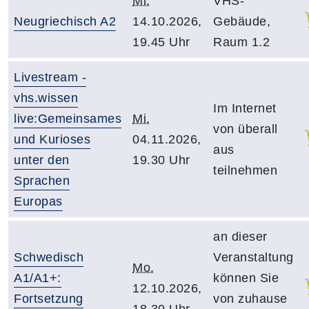
Mi.
VHS-
Neugriechisch A2
14.10.2026,
Gebäude,
19.45 Uhr
Raum 1.2
Livestream -
vhs.wissen
Im Internet
live:Gemeinsames
Mi.
von überall
und Kurioses
04.11.2026,
aus
unter den
19.30 Uhr
teilnehmen
Sprachen
Europas
an dieser
Schwedisch
Veranstaltung
Mo.
A1/A1+:
können Sie
12.10.2026,
Fortsetzung
von zuhause
18.30 Uhr