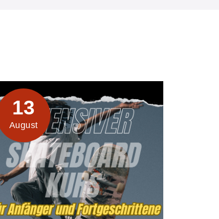
13
August