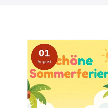
01
August