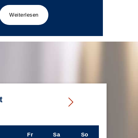
Weiterlesen
t
Fr
Sa
So